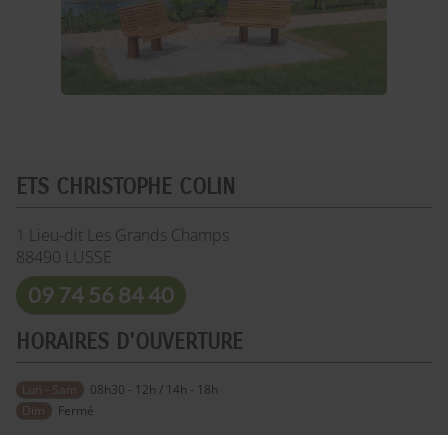
ETS CHRISTOPHE COLIN
1 Lieu-dit Les Grands Champs
88490
LUSSE
09 74 56 84 40
HORAIRES D'OUVERTURE
Lun - Sam
08h30 - 12h / 14h - 18h
Dim
Fermé